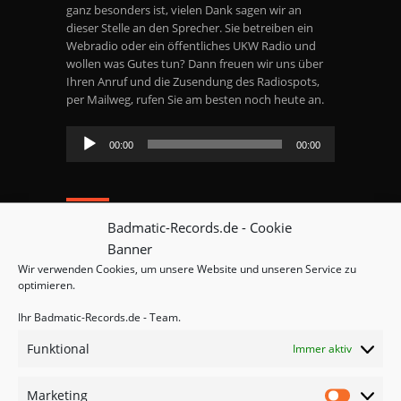
ganz besonders ist, vielen Dank sagen wir an
dieser Stelle an den Sprecher. Sie betreiben ein
Webradio oder ein öffentliches UKW Radio und
wollen was Gutes tun? Dann freuen wir uns über
Ihren Anruf und die Zusendung des Radiospots,
per Mailweg, rufen Sie am besten noch heute an.
Audio-
00:00
00:00
Player
Badmatic-Records.de - Cookie
Banner
Wir verwenden Cookies, um unsere Website und unseren Service zu
Currently there are no comments related to this
optimieren.
article. You have a special honor to be the first
commenter. Thanks!
Ihr Badmatic-Records.de - Team.
Funktional
Immer aktiv
Du musst
angemeldet
sein, um einen Kommentar
Marketing